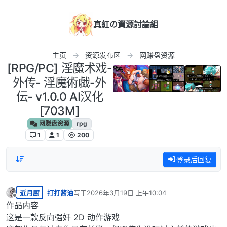
跳转至内容
真紅の資源討論組
主页
资源发布区
网赚盘资源
[RPG/PC] 淫魔术戏-
外传- 淫魔術戯-外
伝- v1.0.0 AI汉化
[703M]
网赚盘资源
rpg
1
1
200
登录后回复
近月厨
打打酱油
写于
2026年3月19日 上午10:04
最后由 编辑
离线
作品内容
这是一款反向强奸 2D 动作游戏