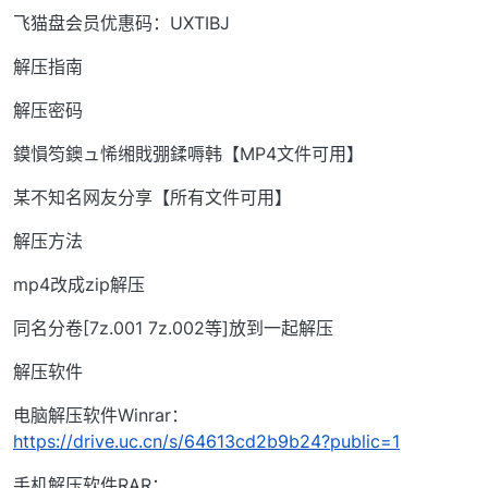
飞猫盘会员优惠码：UXTIBJ
解压指南
解压密码
鏌愪笉鐭ュ悕缃戝弸鍒嗕韩【MP4文件可用】
某不知名网友分享【所有文件可用】
解压方法
mp4改成zip解压
同名分卷[7z.001 7z.002等]放到一起解压
解压软件
电脑解压软件Winrar：
https://drive.uc.cn/s/64613cd2b9b24?public=1
手机解压软件RAR：