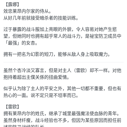
【露娜】
效忠莱昂内尔家的侍从。
从好几年前就接受暗杀者的技能训练。
过于暴露的战斗服加上亮眼的外貌，令人容易对她产生慾
望，但她同时也拥有超乎常人的战斗力，是祕宝防卫成员中
「最强」的女杏。
拥有一把名为幻影的短刀，能够从敌人身上吸取魔力。
虽然个杏冷淡又寡言，但是对主人（雷欧）却不一样。对他
抱持着超出主僕关係的扭曲爱情。
似乎认为除了主人的平安之外，其他一切都不重要，但也有
热心的一面。说不定只是不坦率而已。
【雷欧】
拥有莱昂内尔的姓氏，继承了城里最强魔法使血脉的青年。
虽然身材纤瘦，战斗经验也不多，但因为某些原因而担任前