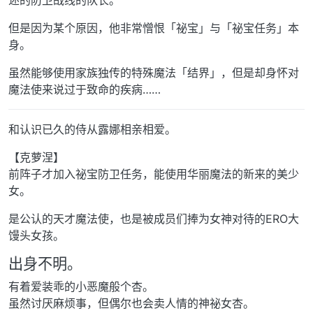
述的防卫战线的队长。
但是因为某个原因，他非常憎恨「祕宝」与「祕宝任务」本
身。
虽然能够使用家族独传的特殊魔法「结界」，但是却身怀对
魔法使来说过于致命的疾病……
和认识已久的侍从露娜相亲相爱。
【克萝涅】
前阵子才加入祕宝防卫任务，能使用华丽魔法的新来的美少
女。
是公认的天才魔法使，也是被成员们捧为女神对待的ERO大
馒头女孩。
出身不明。
有着爱装乖的小恶魔般个杏。
虽然讨厌麻烦事，但偶尔也会卖人情的神祕女杏。