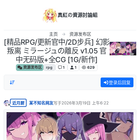
跳转至内容
真紅の資源討論組
主页
资源发布区
[精品RPG/更新官中/2D步兵] 幻影
叛离 ミラージュの離反 v1.05 官
中无码版+全CG [1G/新作]
资源发布区
rpg
1
1
629
登录后回复
近月厨
某不知名网友
写于
2026年3月19日 上午6:22
最后由 编辑
离线