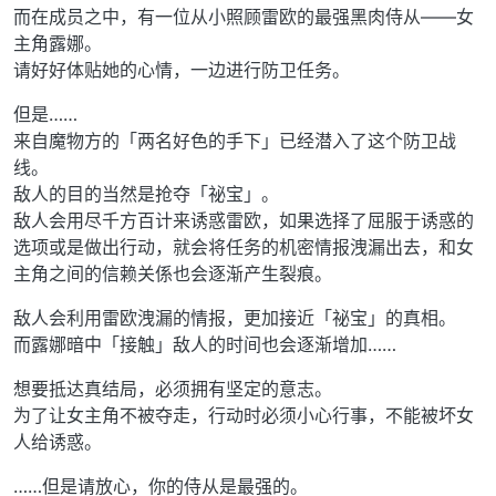
而在成员之中，有一位从小照顾雷欧的最强黑肉侍从——女
主角露娜。
请好好体贴她的心情，一边进行防卫任务。
但是……
来自魔物方的「两名好色的手下」已经潜入了这个防卫战
线。
敌人的目的当然是抢夺「祕宝」。
敌人会用尽千方百计来诱惑雷欧，如果选择了屈服于诱惑的
选项或是做出行动，就会将任务的机密情报洩漏出去，和女
主角之间的信赖关係也会逐渐产生裂痕。
敌人会利用雷欧洩漏的情报，更加接近「祕宝」的真相。
而露娜暗中「接触」敌人的时间也会逐渐增加……
想要抵达真结局，必须拥有坚定的意志。
为了让女主角不被夺走，行动时必须小心行事，不能被坏女
人给诱惑。
……但是请放心，你的侍从是最强的。