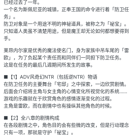
已经过去了一年。
一个名为斯佩尼亚的城镇，正奉王国的命令进行着「防卫任
务」。
防卫对象是一个用途不明的神祕道具，被称之为「祕宝」。
只知道人类虽不清楚用途，但是魔王却无论如何都想要得到
手。
莱昂内尔家是优秀的魔法使名门，身为家族中吊车尾的「雷
欧」，为了负起某个责任而和同伴们一同担下防卫任务。
这是在任务的最后几週期间所发生的故事。
■【1】ADV风奇幻NTR（包括逆NTR）物语
在防卫任务的主要舞台「宅邸」之中探索，一边欣赏剧情。
后面会介绍将主角与女主角的心情变化所视觉化的系统……
游戏的乐趣就在于欣赏角色的感情逐渐变化的过程。
主角是雷欧，而在剧情中也有操纵其他角色的时候。
■【2】全八章的剧情构成
在各段剧情之中，角色目的会有些微的改变，但是行动理念
只有一项，那就是守护「祕宝」。