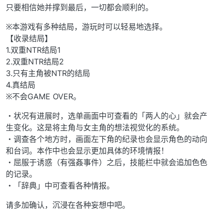
只要相信她并撑到最后，一切都会顺利的。
※本游戏有多种结局，游玩时可以轻易地选择。
【收录结局】
1.双重NTR结局1
2.双重NTR结局2
3.只有主角被NTR的结局
4.真结局
※不会GAME OVER。
・状况有进展时，选单画面中可查看的「两人的心」就会产
生变化。这是将主角与女主角的想法视觉化的系统。
・调查各个地方时，画面左下角的纪录也会显示角色的动向
和台词。本作中也会显示更加具体的环境情报！
・屈服于诱惑（有强姦事件）之后，技能栏中就会追加色色
的记录。
・「辞典」中可查看各种情报。
请多加确认，沉浸在各种妄想中吧。