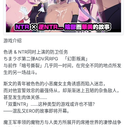
游戏介绍
色诱 & NTR同时上演的防卫任务
ちまラボ第二弹ADV风RPG 「幻影叛离」
与前作「暗号撕裂」几乎同一时间，在完全不同的地点所发
生的另一场战斗。
斯文的青年被色色的小恶魔女主角诱惑而陷入迷恋，
而对他宣誓效忠的最强侍从，却渐渐迷上丑陋的杂鱼敌人，
甚至发生肉体关係……
「双重NTR」……这种类型的游戏或许也不错？
——混乱又ERO的故事即将开幕。
魔王军率领的魔物方与人类方所展开的席捲世界的凄惨战争