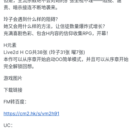
但是，主流宗教绝不会对她的扩张坐视不理——阻挠、谴
责、暗杀接连不断地袭来。
玲子会遇到什么样的阻碍？
她又会用什么样的方法，让信徒数量爆炸式增长？
充满喜剧色彩、包含H内容的信仰收集RPG，开幕！
H元素
Live2d H CG共38张 (玲子31张 曜7张)
本作可以从序章开始启动OO简单模式，并且可以从序章开始
完全解锁回想。
游戏图片
下载链接
FM转百度：
https://cm2.hk/s/vm2h91
UC：