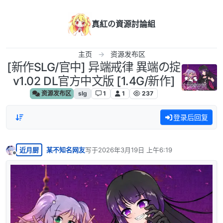
跳转至内容
真紅の資源討論組
主页
资源发布区
[新作SLG/官中] 异端戒律 異端の掟
v1.02 DL官方中文版 [1.4G/新作]
资源发布区
slg
1
1
237
登录后回复
近月厨
某不知名网友
写于
2026年3月19日 上午6:19
最后由 编辑
离线