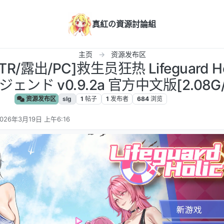
真紅の資源討論組
主页
资源发布区
R/露出/PC]救生员狂热 Lifeguard H
ンド v0.9.2a 官方中文版[2.08G/
资源发布区
slg
1
帖子
1
发布者
684
浏览
026年3月19日 上午6:16
 编辑