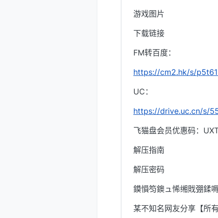
游戏图片
下载链接
FM转百度：
https://cm2.hk/s/p5t6
UC：
https://drive.uc.cn/s
飞猫盘会员优惠码：UXTI
解压指南
解压密码
鏌愪笉鐭ュ悕缃戝弸鍒嗕
某不知名网友分享【所