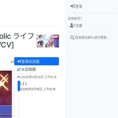
登录
没有帐号？
注册
olic ライフ
登录或注册以进行搜索。
CV]
登录后回复
#1
从旧到新
2026年3月19日 上午6:16
1 / 1
2026年3月19日 上午6:16