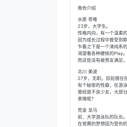
角色介绍
水原 苍唯
23岁，大学生。
性格内向，有一个温柔
因为成长过程中曾受到
乍看之下是一个清纯系
渴望着各种硬核的Play
而这些没有被男友满足
北川 美波
27岁，无职。目前借住
有个秘密的性癖，在游
曾经是不良少女，大部
表情呢？
荒金 龙马
前．大学游泳队的队长
在竞赛的梦想因为受伤