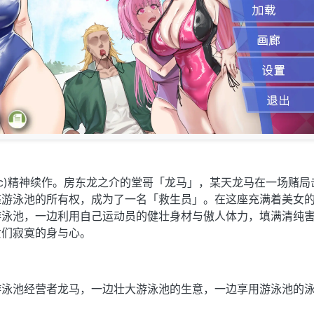
holic)精神续作。房东龙之介的堂哥「龙马」，某天龙马在一场赌
座游泳池的所有权，成为了一名「救生员」。在这座充满着美女
游泳池，一边利用自己运动员的健壮身材与傲人体力，填满清纯
女们寂寞的身与心。
游泳池经营者龙马，一边壮大游泳池的生意，一边享用游泳池的