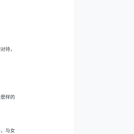
的对待，
什麽样的
格，与女