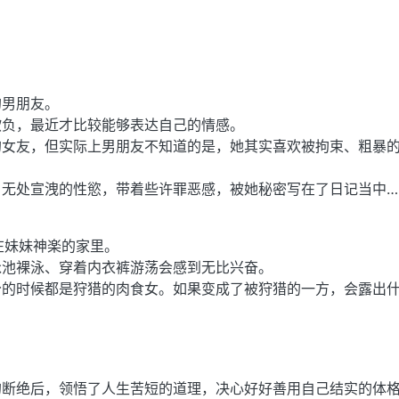
的男朋友。
欺负，最近才比较能够表达自己的情感。
的女友，但实际上男朋友不知道的是，她其实喜欢被拘束、粗暴
。
，无处宣洩的性慾，带着些许罪恶感，被她秘密写在了日记当中…
在妹妹神楽的家里。
泳池裸泳、穿着内衣裤游荡会感到无比兴奋。
分的时候都是狩猎的肉食女。如果变成了被狩猎的一方，会露出
。
的断绝后，领悟了人生苦短的道理，决心好好善用自己结实的体