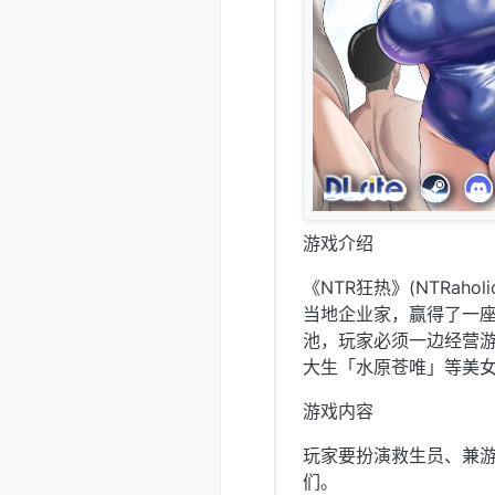
游戏介绍
《NTR狂热》(NTRa
当地企业家，赢得了一
池，玩家必须一边经营
大生「水原苍唯」等美
游戏内容
玩家要扮演救生员、兼
们。