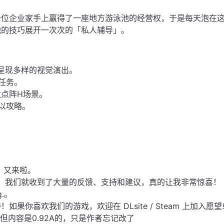
一位企业家手上赢得了一座地方游泳池的经营权，于是每天泡在
他的技巧展开一次次的「私人辅导」。
呈现多样的视觉演出。
任务。
枚点阵H场景。
以攻略。
u，又来啦。
1 天，我们就收到了大量的反馈、支持和建议，真的让我非常惊喜！
.。
果你喜欢我们的游戏，欢迎在 DLsite / Steam 上加入愿
A，但内容是0.92A的，只是作者忘记改了