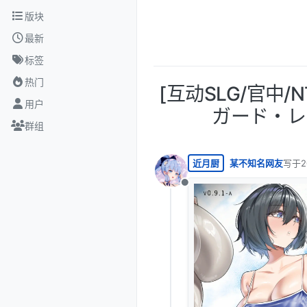
跳转至内容
版块
最新
标签
热门
[互动SLG/官中/NT
用户
ガード・レジェ
群组
近月厨
某不知名网友
写于
2
最后由
离线