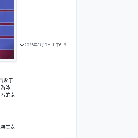
2026年3月19日 上午6:16
局击败了
的游泳
害羞的女
泳装美女