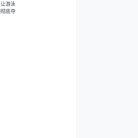
，让游泳
们彻底夺