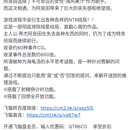
阿良田选择了不可思议的女性”海风果汁”作为助手。
而这次相遇，为阿良田带来了巨大的丧失感和绝望感。
游戏进程中会衍生出各种各样的NTR结局！！
这是一部彻底排除纯爱结局、直戳心窝的作品。
主人公·界杰阿良田在失去各种东西的同时，仍为了成为特务
侦探而继续前行。
收录约60种事件CG。
收录事件总张数约600张。
所谓被称为海龟汤的水平思考谜题，是一种针对费解的问
题，
通过不断提出只能用”是”或”否”回答的提问，来解开谜团的推
理游戏。
※搭载了射精倒计时功能。
※搭载了回想全开放功能。
飞猫转百度链接：
https://cm2.hk/s/gso5l5
飞猫直连：
https://cm1.hk/s/vq67w7
开通飞猫盘会员，输入优惠码：QTR6C0 享受折扣