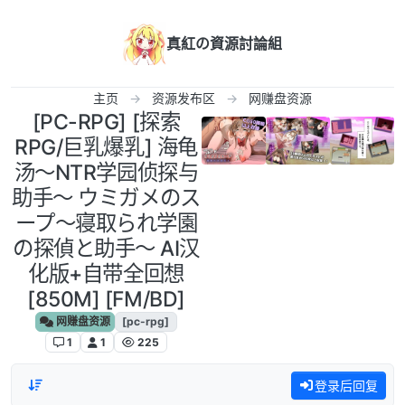
跳转至内容
真紅の資源討論組
主页
资源发布区
网赚盘资源
[PC-RPG] [探索
RPG/巨乳爆乳] 海龟
汤〜NTR学园侦探与
助手〜 ウミガメのス
ープ〜寝取られ学園
の探偵と助手〜 AI汉
化版+自带全回想
[850M] [FM/BD]
网赚盘资源
[pc-rpg]
1
1
225
登录后回复