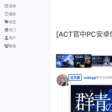
跳转至内容
版块
最新
标签
热门
[ACT官中PC安卓
用户
群组
近月厨
ookkgg
写于
2026
最后由 编
离线