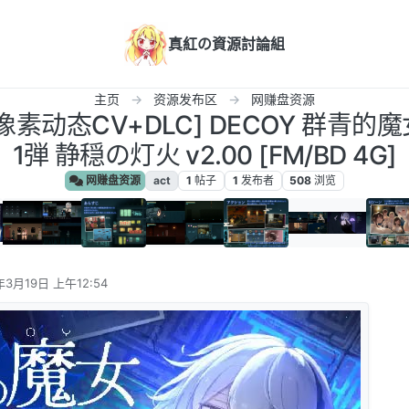
真紅の資源討論組
主页
资源发布区
网赚盘资源
像素动态CV+DLC] DECOY 群青的魔
1弾 静穏の灯火 v2.00 [FM/BD 4G]
网赚盘资源
act
1
帖子
1
发布者
508
浏览
年3月19日 上午12:54
辑