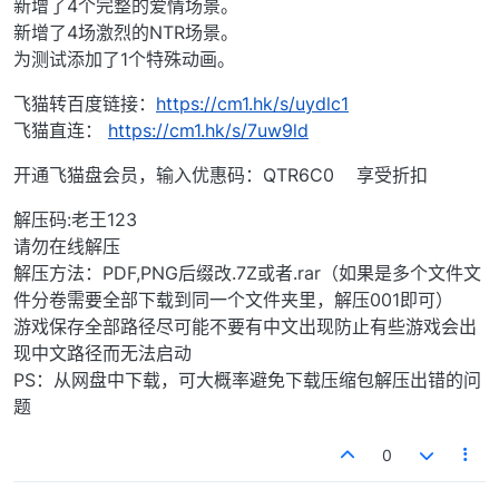
新增了4个完整的爱情场景。
新增了4场激烈的NTR场景。
为测试添加了1个特殊动画。
飞猫转百度链接：
https://cm1.hk/s/uydlc1
飞猫直连：
https://cm1.hk/s/7uw9ld
开通飞猫盘会员，输入优惠码：QTR6C0 享受折扣
解压码:老王123
请勿在线解压
解压方法：PDF,PNG后缀改.7Z或者.rar（如果是多个文件文
件分卷需要全部下载到同一个文件夹里，解压001即可）
游戏保存全部路径尽可能不要有中文出现防止有些游戏会出
现中文路径而无法启动
PS：从网盘中下载，可大概率避免下载压缩包解压出错的问
题
0