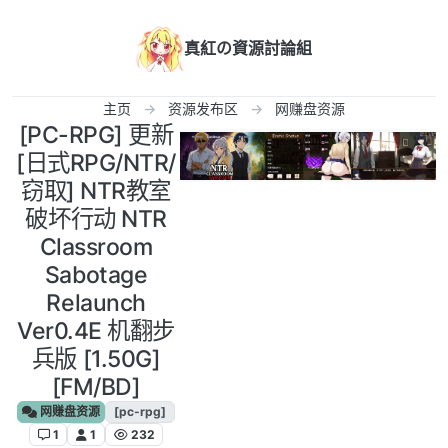
跳转至内容
真紅の資源討論組
主页
资源发布区
网赚盘资源
[PC-RPG] 更新
[日式RPG/NTR/
窃取] NTR教室
破坏行动 NTR
Classroom
Sabotage
Relaunch
Ver0.4E 机翻步
兵版 [1.50G]
[FM/BD]
网赚盘资源
[pc-rpg]
1
1
232