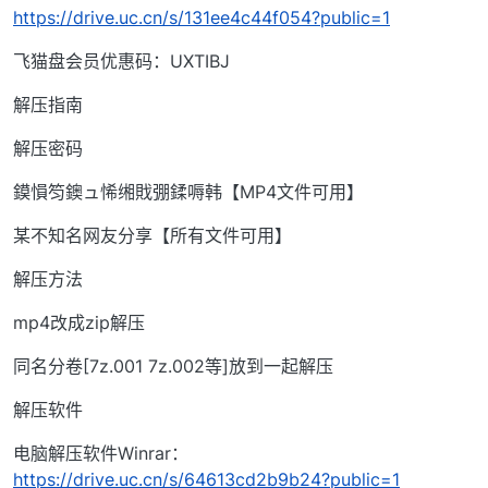
https://drive.uc.cn/s/131ee4c44f054?public=1
飞猫盘会员优惠码：UXTIBJ
解压指南
解压密码
鏌愪笉鐭ュ悕缃戝弸鍒嗕韩【MP4文件可用】
某不知名网友分享【所有文件可用】
解压方法
mp4改成zip解压
同名分卷[7z.001 7z.002等]放到一起解压
解压软件
电脑解压软件Winrar：
https://drive.uc.cn/s/64613cd2b9b24?public=1