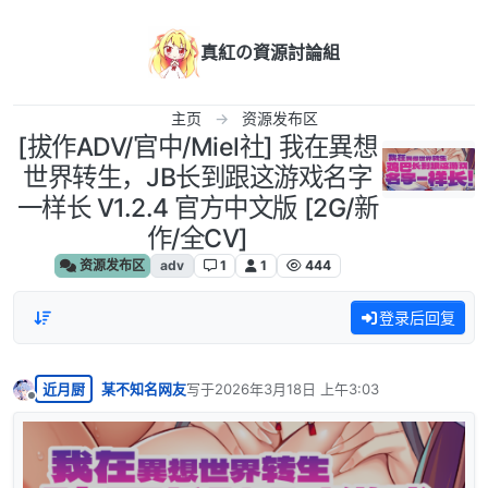
跳转至内容
真紅の資源討論組
主页
资源发布区
[拔作ADV/官中/Miel社] 我在異想
世界转生，JB长到跟这游戏名字
一样长 V1.2.4 官方中文版 [2G/新
作/全CV]
资源发布区
adv
1
1
444
登录后回复
近月厨
某不知名网友
写于
2026年3月18日 上午3:03
最后由 编辑
离线