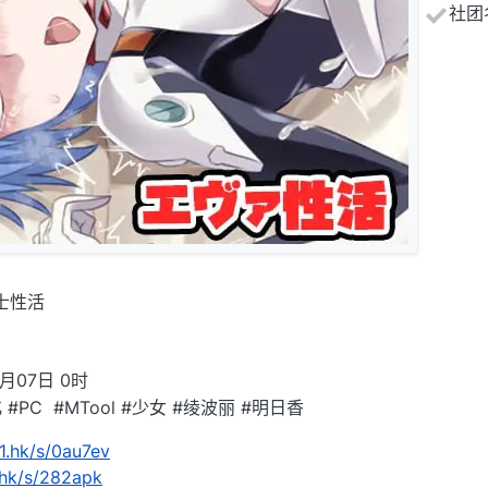
社团
士性活
月07日 0时
化 #PC #MTool #少女 #绫波丽 #明日香
1.hk/s/0au7ev
.hk/s/282apk