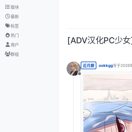
跳转至内容
版块
最新
标签
热门
[ADV汉化PC少女
用户
群组
近月厨
ookkgg
写于
2026
最后由 编
离线