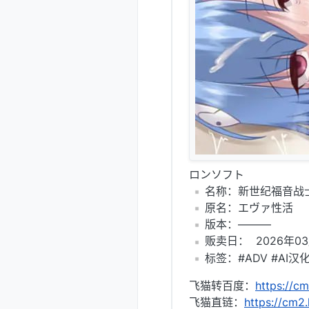
ロンソフト
️名称：新世纪福音战
️原名：エヴァ性活
️版本：———
️贩卖日： 2026年03
️标签：#ADV #AI汉
飞猫转百度：
https://cm
飞猫直链：
https://cm2