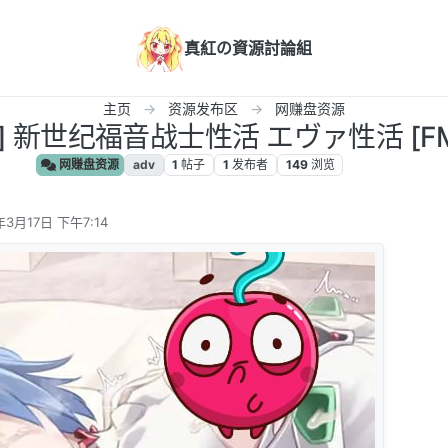
真紅の資源討論組
主页
资源发布区
网赚盘资源
] 新世纪福音战士性活 エヴァ性活 [FM/
网赚盘资源
adv
1
帖子
1
发布者
149
浏览
年3月17日 下午7:14
辑