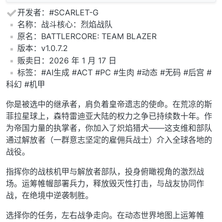
开发者：#SCARLET-G
️名称：战斗核心：烈焰战队
️原名：BATTLERCORE: TEAM BLAZER
️版本：v1.0.7.2
️贩卖日：2026 年 1 月 17 日
️标签：#AI生成 #ACT #PC #生肉 #动态 #无码 #后宫 #
科幻 #机甲
你是被选中的继承者，肩负着皇帝遗志的使命。在荒凉的斯
菲拉星球上，森特雷迪亚大陆的权力之争已持续数十年。作
为帝国力量的执掌者，你加入了炽焰猎犬——这支维和部队
通过解放者（一群意志坚定的雇佣兵战士）介入全球各地的
战役。
指挥你的战核机甲与解放者部队，投身俯瞰视角的激烈战
场。运筹帷幄部署兵力，释放毁灭性打击，与战友协同作
战，在绝境中逆袭制胜。
选择你的任务，左右战争走向。在动态世界地图上运筹帷