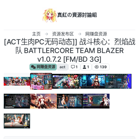
跳转至内容
真紅の資源討論組
主页
资源发布区
网赚盘资源
[ACT生肉PC无码动态]] 战斗核心：烈焰战
队 BATTLERCORE TEAM BLAZER
v1.0.7.2 [FM/BD 3G]
网赚盘资源
act
1
1
139