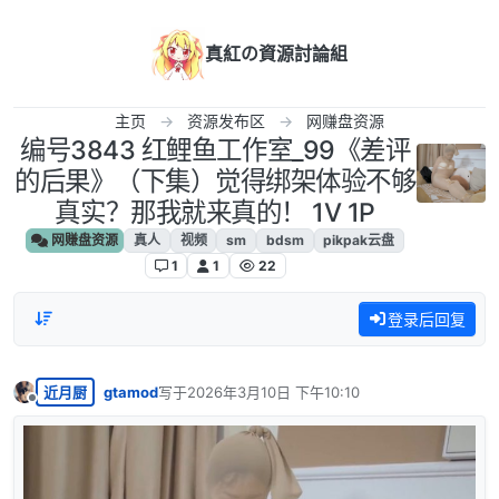
跳转至内容
真紅の資源討論組
主页
资源发布区
网赚盘资源
编号3843 红鲤鱼工作室_99《差评
的后果》（下集）觉得绑架体验不够
真实？那我就来真的！ 1V 1P
网赚盘资源
真人
视频
sm
bdsm
pikpak云盘
1
1
22
登录后回复
近月厨
gtamod
写于
2026年3月10日 下午10:10
最后由 编辑
离线