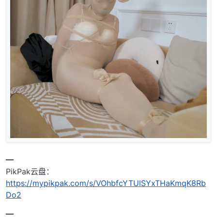
━
PikPak云盘：
https://mypikpak.com/s/VOhbfcYTUlSYxTHaKmqK8Rb
Do2
━