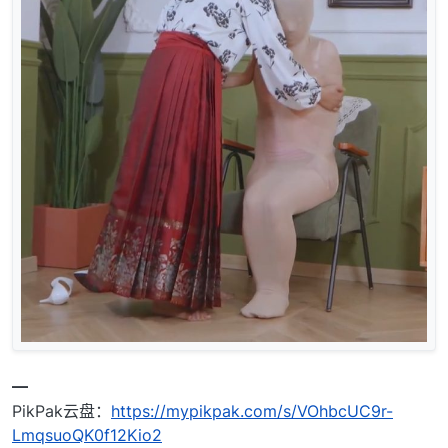
━
PikPak云盘：
https://mypikpak.com/s/VOhbcUC9r-
LmqsuoQK0f12Kio2