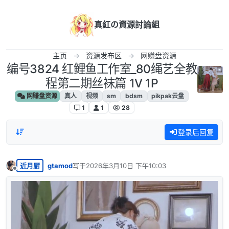
跳转至内容
真紅の資源討論組
主页
资源发布区
网赚盘资源
编号3824 红鲤鱼工作室_80绳艺全教
程第二期丝袜篇 1V 1P
网赚盘资源
真人
视频
sm
bdsm
pikpak云盘
1
1
28
登录后回复
近月厨
gtamod
写于
2026年3月10日 下午10:03
最后由 编辑
离线