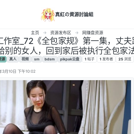
真紅の資源討論組
主页
资源发布区
网赚盘资源
鱼工作室_72《全包家规》第一集，丈
别的女人，回到家后被执行全包家法！ 
资源
真人
视频
sm
bdsm
pikpak云盘
1
帖子
1
发布者
25
浏览
年3月10日 下午10:02
辑