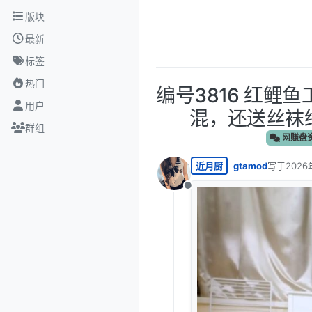
跳转至内容
版块
最新
标签
热门
编号3816 红鲤
用户
混，还送丝袜给
群组
网赚盘
近月厨
gtamod
写于
2026
最后由 编
离线