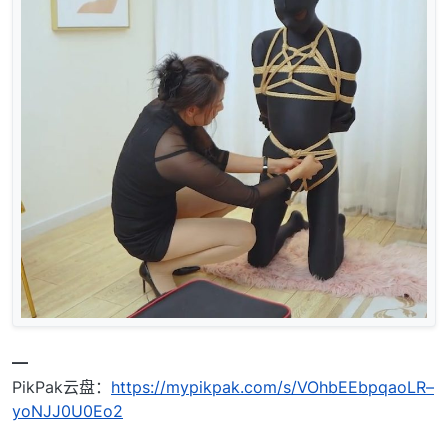
━
PikPak云盘：
https://mypikpak.com/s/VOhbEEbpqaoLR–
yoNJJ0U0Eo2