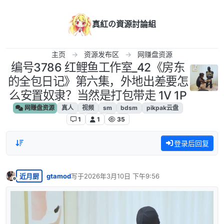
跳转至内容
真紅の資源討論組
主页
资源发布区
网赚盘资源
编号3786 红鲤鱼工作室_42《房东
的全包日记》第六集，外地出差要怎
么安置奴隶？当然是打包带走 1V 1P
网赚盘资源
真人
视频
sm
bdsm
pikpak云盘
1
1
35
登录后回复
近月厨
gtamod
写于
2026年3月10日 下午9:56
最后由 编辑
离线