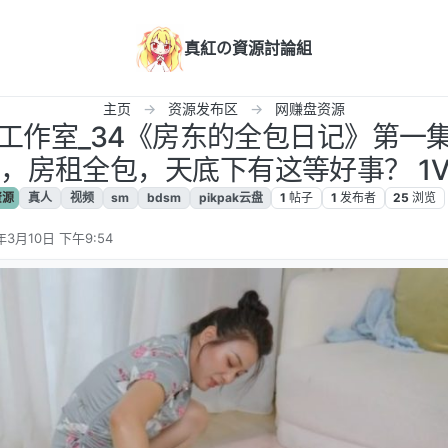
真紅の資源討論組
主页
资源发布区
网赚盘资源
鲤鱼工作室_34《房东的全包日记》第一
，房租全包，天底下有这等好事？ 1V 
资源
真人
视频
sm
bdsm
pikpak云盘
1
帖子
1
发布者
25
浏览
年3月10日 下午9:54
辑