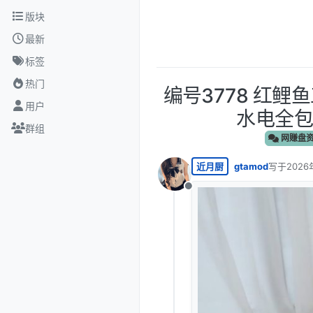
跳转至内容
版块
最新
标签
热门
编号3778 红
用户
水电全包
群组
网赚盘
近月厨
gtamod
写于
2026
最后由 编
离线