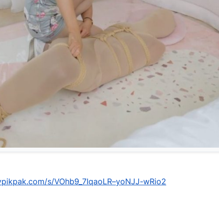
mypikpak.com/s/VOhb9_7IqaoLR–yoNJJ-wRio2