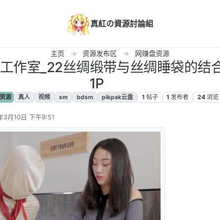
真紅の資源討論組
主页
资源发布区
网赚盘资源
鱼工作室_22丝绸缎带与丝绸睡袋的结合
1P
资源
真人
视频
sm
bdsm
pikpak云盘
1
帖子
1
发布者
24
浏览
年3月10日 下午9:51
辑