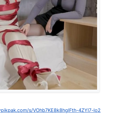
mypikpak.com/s/VOhb7KE8k8hglFth-4ZYI7-lo2