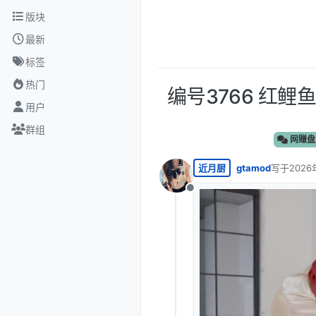
跳转至内容
版块
最新
标签
热门
编号3766 红鲤
用户
群组
网赚盘
近月厨
gtamod
写于
2026
最后由 编
离线