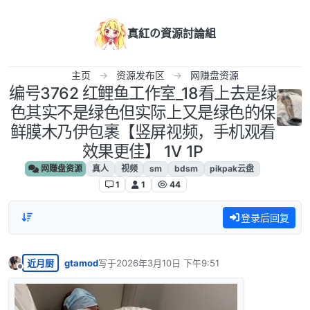
跳转至内容
真紅の資源討論組
主页
资源发布区
网赚盘资源
编号3762 红鲤鱼工作室_18看上去是绿
色其实不是绿色但实际上又是绿色的保
鲜膜木乃伊包裹【竖屏视频，手机观看
效果更佳】 1V 1P
网赚盘资源
真人
视频
sm
bdsm
pikpak云盘
1
1
44
登录后回复
近月厨
gtamod
写于
2026年3月10日 下午9:51
最后由 编辑
离线