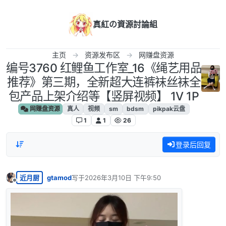
跳转至内容
真紅の資源討論組
主页
资源发布区
网赚盘资源
编号3760 红鲤鱼工作室_16《绳艺用品
推荐》第三期，全新超大连裤袜丝袜全
包产品上架介绍等【竖屏视频】 1V 1P
网赚盘资源
真人
视频
sm
bdsm
pikpak云盘
1
1
26
登录后回复
近月厨
gtamod
写于
2026年3月10日 下午9:50
最后由 编辑
离线