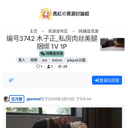
跳转至内容
真紅の資源討論組
主页
资源发布区
网赚盘资源
编号3742 木子正_私房肉丝美腿
捆绑 1V 1P
网赚盘资源
真人
视频
sm
bdsm
pikpak云盘
1
1
35
登录后回复
近月厨
gtamod
写于
2026年3月10日 下午9:44
最后由 编辑
离线