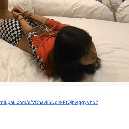
mypikpak.com/s/VOhavljSDpnkPtOjhylggyVho2