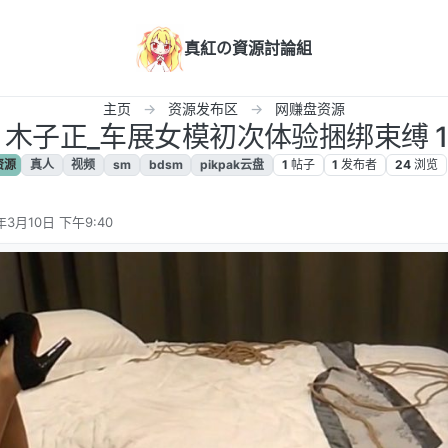
真紅の資源討論組
主页
资源发布区
网赚盘资源
3 木子正_车展女模初次体验捆绑束缚 1V
资源
真人
视频
sm
bdsm
pikpak云盘
1
帖子
1
发布者
24
浏览
年3月10日 下午9:40
辑