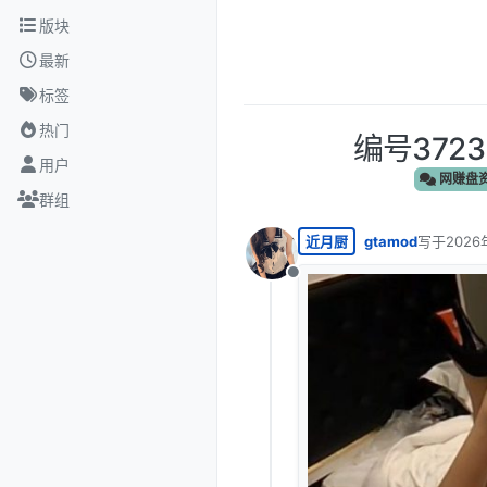
跳转至内容
版块
最新
标签
热门
编号372
用户
网赚盘
群组
近月厨
gtamod
写于
2026
最后由 编
离线