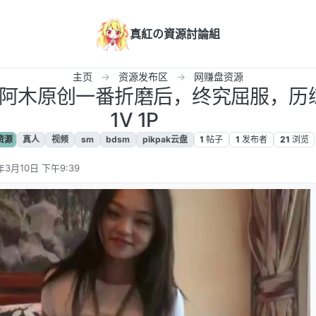
真紅の資源討論組
主页
资源发布区
网赚盘资源
子正_阿木原创一番折磨后，终究屈服，
1V 1P
资源
真人
视频
sm
bdsm
pikpak云盘
1
帖子
1
发布者
21
浏览
年3月10日 下午9:39
辑