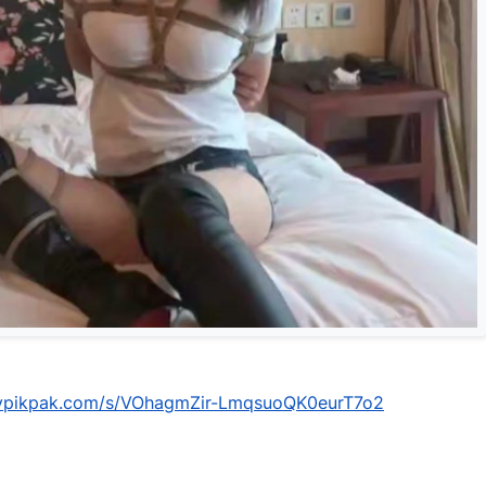
mypikpak.com/s/VOhagmZir-LmqsuoQK0eurT7o2