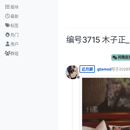
跳转至内容
版块
最新
标签
热门
编号3715 木
用户
群组
网赚盘
近月厨
gtamod
写于
2026
最后由 编
离线