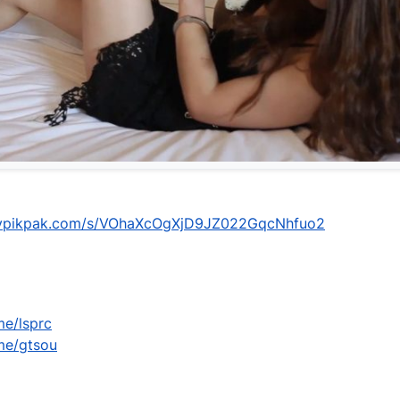
mypikpak.com/s/VOhaXcOgXjD9JZ022GqcNhfuo2
me/lsprc
.me/gtsou