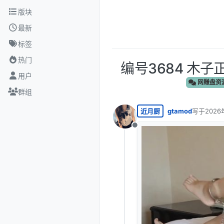
跳转至内容
版块
最新
标签
热门
编号3684 木子
用户
网赚盘资
群组
近月厨
gtamod
写于
2026
最后由 编
离线