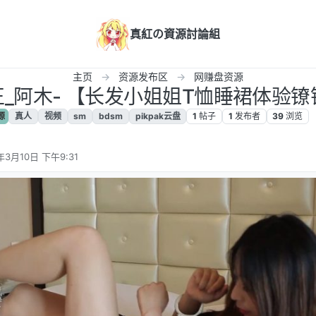
真紅の資源討論組
主页
资源发布区
网赚盘资源
正_阿木- 【长发小姐姐T恤睡裙体验镣铐】
源
真人
视频
sm
bdsm
pikpak云盘
1
帖子
1
发布者
39
浏览
年3月10日 下午9:31
辑