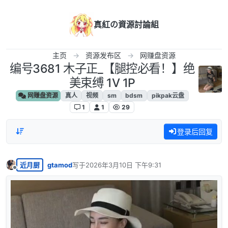
跳转至内容
真紅の資源討論組
主页
资源发布区
网赚盘资源
编号3681 木子正_【腿控必看！】绝
美束缚 1V 1P
网赚盘资源
真人
视频
sm
bdsm
pikpak云盘
1
1
29
登录后回复
近月厨
gtamod
写于
2026年3月10日 下午9:31
最后由 编辑
离线