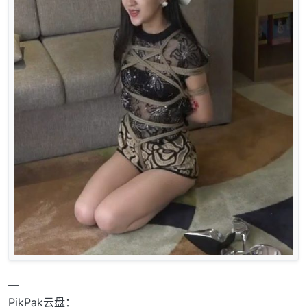
━
PikPak云盘：