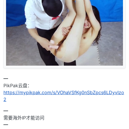
━
PikPak云盘：
https://mypikpak.com/s/VOhaVSfKg0nSbZpcs6LDyvIzo
2
━
需要海外IP才能访问
━