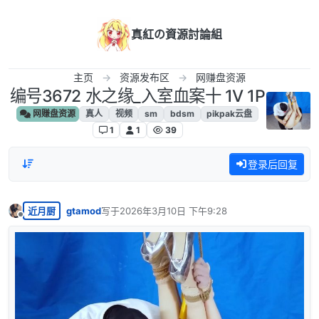
跳转至内容
真紅の資源討論組
主页
资源发布区
网赚盘资源
编号3672 水之缘_入室血案十 1V 1P
网赚盘资源
真人
视频
sm
bdsm
pikpak云盘
1
1
39
登录后回复
近月厨
gtamod
写于
2026年3月10日 下午9:28
最后由 编辑
离线