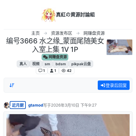
跳转至内容
真紅の資源討論組
主页
资源发布区
网赚盘资源
编号3666 水之缘_蒙面尾随美女
入室上集 1V 1P
网赚盘资源
真人
视频
sm
bdsm
pikpak云盘
1
1
42
登录后回复
近月厨
gtamod
写于
2026年3月10日 下午9:27
最后由 编辑
离线