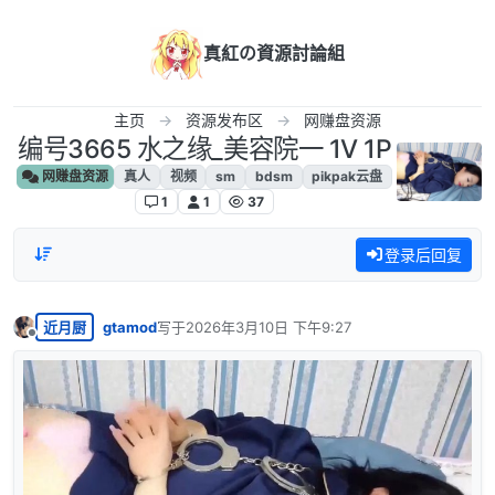
跳转至内容
真紅の資源討論組
主页
资源发布区
网赚盘资源
编号3665 水之缘_美容院一 1V 1P
网赚盘资源
真人
视频
sm
bdsm
pikpak云盘
1
1
37
登录后回复
近月厨
gtamod
写于
2026年3月10日 下午9:27
最后由 编辑
离线