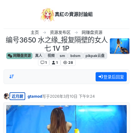
跳转至内容
真紅の資源討論組
主页
资源发布区
网赚盘资源
编号3650 水之缘_报复隔壁的女人
七 1V 1P
网赚盘资源
真人
视频
sm
bdsm
pikpak云盘
1
1
28
登录后回复
近月厨
gtamod
写于
2026年3月10日 下午9:24
最后由 编辑
离线