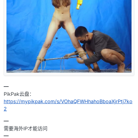
━
PikPak云盘：
https://mypikpak.com/s/VOhaQFWHhahoBboaXjrPtj7ko
2
━
需要海外IP才能访问
━