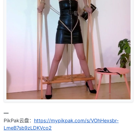
━
PikPak云盘：
https://mypikpak.com/s/VOhHexsbr-
LmeB7sb9zLDKVco2