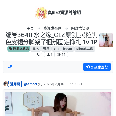
跳转至内容
真紅の資源討論組
主页
资源发布区
网赚盘资源
编号3640 水之缘_CLZ原创_灵粒黑
色皮裙分脚架子捆绑固定挣扎 1V 1P
网赚盘资源
真人
视频
sm
bdsm
pikpak云盘
1
1
44
登录后回复
近月厨
gtamod
写于
2026年3月10日 下午9:21
最后由 编辑
离线