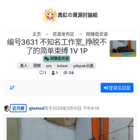
跳转至内容
真紅の資源討論組
主页
资源发布区
网赚盘资源
编号3631 不知名工作室_挣脱不
了的简单束缚 1V 1P
网赚盘资源
真人
视频
sm
bdsm
pikpak云盘
1
1
28
登录后回复
近月厨
gtamod
写于
2026年3月10日 下午9:19
最后由 编辑
离线