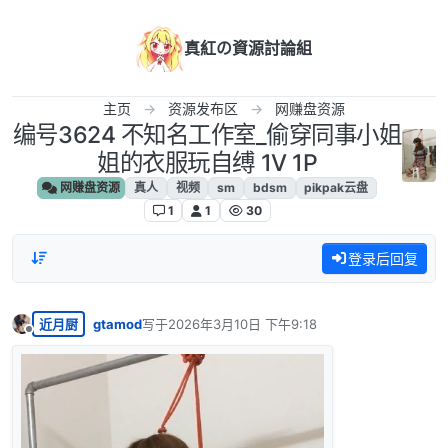
跳转至内容
真紅の資源討論組
主页
资源发布区
网赚盘资源
编号3624 不知名工作室_偷穿同事小姐
姐的衣服玩自缚 1V 1P
网赚盘资源
真人
视频
sm
bdsm
pikpak云盘
1
1
30
登录后回复
近月厨
gtamod
写于
2026年3月10日 下午9:18
最后由 编辑
离线