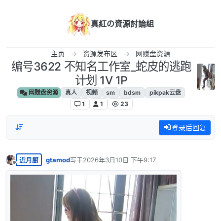
跳转至内容
真紅の資源討論組
主页
资源发布区
网赚盘资源
编号3622 不知名工作室_蛇皮的逃跑
计划 1V 1P
网赚盘资源
真人
视频
sm
bdsm
pikpak云盘
1
1
23
登录后回复
近月厨
gtamod
写于
2026年3月10日 下午9:17
最后由 编辑
离线