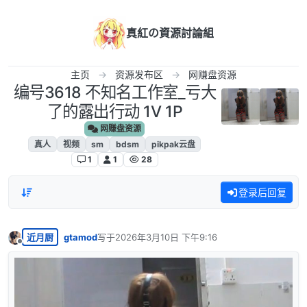
跳转至内容
真紅の資源討論組
主页
资源发布区
网赚盘资源
编号3618 不知名工作室_亏大
了的露出行动 1V 1P
网赚盘资源
真人
视频
sm
bdsm
pikpak云盘
1
1
28
登录后回复
近月厨
gtamod
写于
2026年3月10日 下午9:16
最后由 编辑
离线