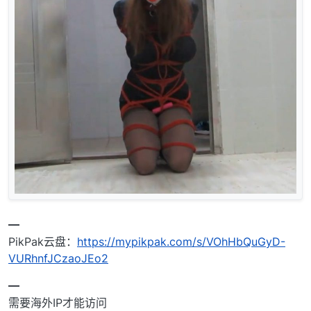
━
PikPak云盘：
https://mypikpak.com/s/VOhHbQuGyD-
VURhnfJCzaoJEo2
━
需要海外IP才能访问