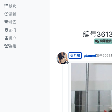
跳转至内容
版块
最新
标签
热门
编号361
用户
网赚盘资
群组
近月厨
gtamod
写于
2026
最后由 编
离线