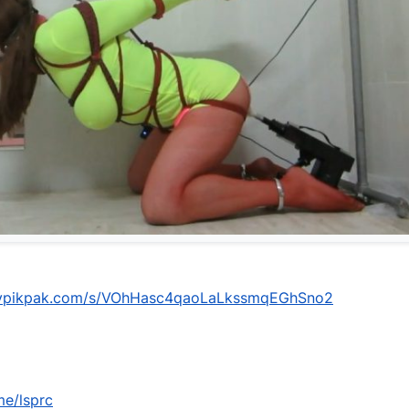
mypikpak.com/s/VOhHasc4qaoLaLkssmqEGhSno2
me/lsprc