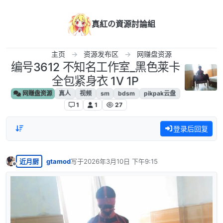
跳转至内容
真紅の資源討論組
主页
资源发布区
网赚盘资源
编号3612 不知名工作室_黑色莱卡
全包紧身衣 1V 1P
网赚盘资源
真人
视频
sm
bdsm
pikpak云盘
1
1
27
登录后回复
近月厨
gtamod
写于
2026年3月10日 下午9:15
最后由 编辑
离线