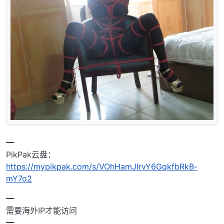
━
PikPak云盘：
https://mypikpak.com/s/VOhHamJlrvY6GqkfbRkB-
mY7o2
━
需要海外IP才能访问
━