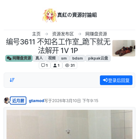
跳转至内容
真紅の資源討論組
主页
资源发布区
网赚盘资源
编号3611 不知名工作室_跪下就无
法解开 1V 1P
网赚盘资源
真人
视频
sm
bdsm
pikpak云盘
1
1
31
登录后回复
近月厨
gtamod
写于
2026年3月10日 下午9:15
最后由 编辑
离线