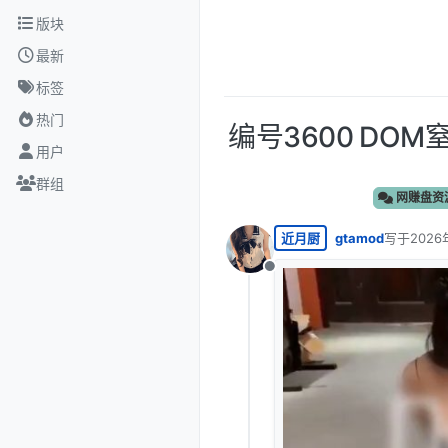
跳转至内容
版块
最新
标签
热门
编号3600 DO
用户
群组
网赚盘资
近月厨
gtamod
写于
2026
最后由 编
离线