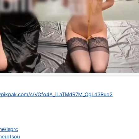
mypikpak.com/s/VOfo4A_iLaTMdR7M_OgLd3Ruo2
me/lsprc
.me/gtsou