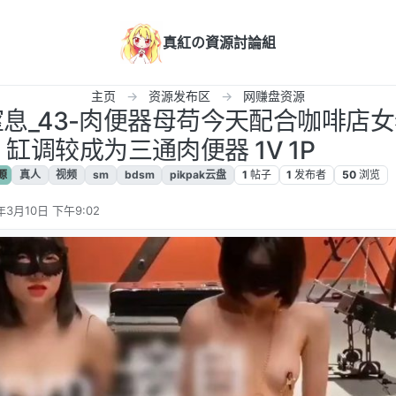
真紅の資源討論組
主页
资源发布区
网赚盘资源
M窒息_43-肉便器母苟今天配合咖啡店
缸调较成为三通肉便器 1V 1P
源
真人
视频
sm
bdsm
pikpak云盘
1
帖子
1
发布者
50
浏览
年3月10日 下午9:02
辑