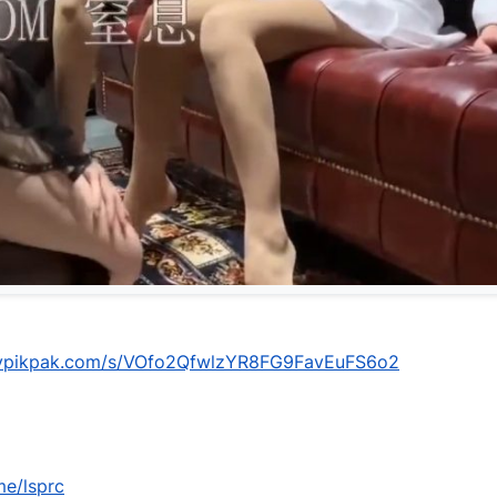
mypikpak.com/s/VOfo2QfwlzYR8FG9FavEuFS6o2
me/lsprc