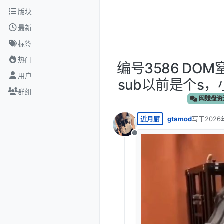
跳转至内容
版块
最新
标签
热门
编号3586 DO
用户
sub以前是个s，
群组
网赚盘资
近月厨
gtamod
写于
2026
最后由 编
离线