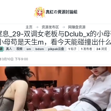
真紅の資源討論組
主页
资源发布区
网赚盘资源
M窒息_29-双调女老板与Dclub_x的
小母苟是天生m，看今天能碰撞出什么火花
源
真人
视频
sm
bdsm
pikpak云盘
1
帖子
1
发布者
24
浏览
年3月10日 下午9:00
辑