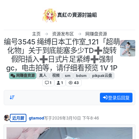
跳转至内容
真紅の資源討論組
主页
资源发布区
网赚盘资源
编号3545 绳缚日本工作室_121「超萌
化物」关于到底能塞多少TD➕旋转
假阳插入➕日式片足紧缚➕强制
gc，电击拍等，请仔细看预览 1V 1P
网赚盘资源
真人
视频
sm
bdsm
pikpak云盘
1
1
43
登录后回复
近月厨
gtamod
写于
2026年3月10日 下午8:46
最后由 编辑
离线