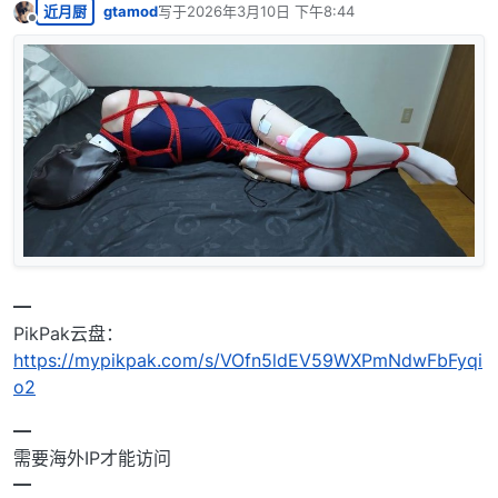
近月厨
gtamod
写于
2026年3月10日 下午8:44
最后由 编辑
离线
━
PikPak云盘：
https://mypikpak.com/s/VOfn5ldEV59WXPmNdwFbFyqi
o2
━
需要海外IP才能访问
━