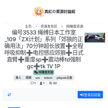
跳转至内容
真紅の資源討論組
主页
资源发布区
网赚盘资源
编号3533 绳缚日本工作室
_109「ZX计划」系列「郊狼的正
确用法」70分钟超长放置➕全程
呼吸抑制➕电控感应郊狼➕日式
直臂➕重度sp➕震动棒td强制
gc➕tk 1V 1P
网赚盘资源
真人
视频
sm
bdsm
pikpak云盘
1
1
32
登录后回复