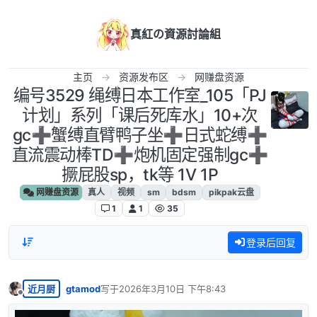
跳转至内容
真紅の資源討論組
主页
资源发布区
网赚盘资源
编号3529 绳缚日本工作室_105「PJ
计划」系列「课后死库水」10+次
gc➕蟹缚直臂鸭子坐➕日式蛇缚➕
直流震动棒TD➕炮机固定强制gc➕
撅屁股sp，tk等 1V 1P
网赚盘资源
真人
视频
sm
bdsm
pikpak云盘
1
1
35
登录后回复
近月厨
gtamod
写于
2026年3月10日 下午8:43
最后由 编辑
离线