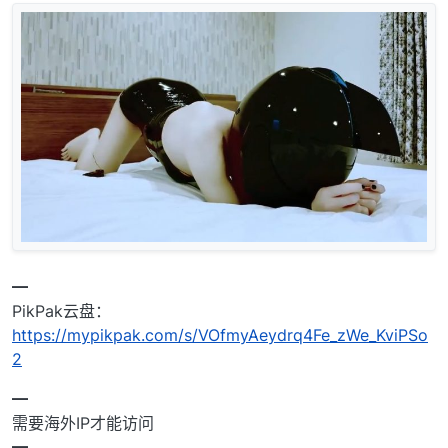
━
PikPak云盘：
https://mypikpak.com/s/VOfmyAeydrq4Fe_zWe_KviPSo
2
━
需要海外IP才能访问
━