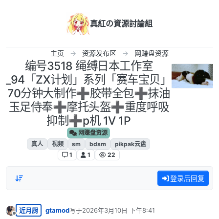
跳转至内容
真紅の資源討論組
主页
资源发布区
网赚盘资源
编号3518 绳缚日本工作室
_94「ZX计划」系列「赛车宝贝」
70分钟大制作➕胶带全包➕抹油
玉足侍奉➕摩托头盔➕重度呼吸
抑制➕p机 1V 1P
网赚盘资源
真人
视频
sm
bdsm
pikpak云盘
1
1
22
登录后回复
近月厨
gtamod
写于
2026年3月10日 下午8:41
最后由 编辑
离线