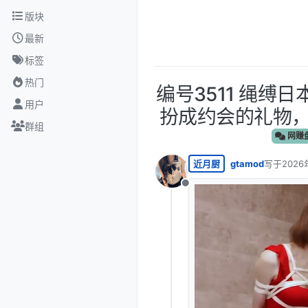
跳转至内容
版块
最新
标签
热门
编号3511 绳缚
用户
扮成约会的礼物，
群组
网赚
近月厨
gtamod
写于
2026
最后由 编
离线