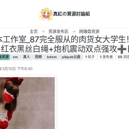
真紅の資源討論組
主页
资源发布区
网赚盘资源
日本工作室_87完全服从的肉货女大学
红衣黑丝白绳+炮机震动双点强攻➕日式
盘资源
sm
真人
视频
bdsm
pikpak云盘
1
帖子
1
发布者
55
浏
年3月10日 下午8:40
辑