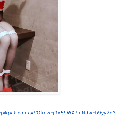
mypikpak.com/s/VOfmwFj3V59WXPmNdwFb9yy2o2