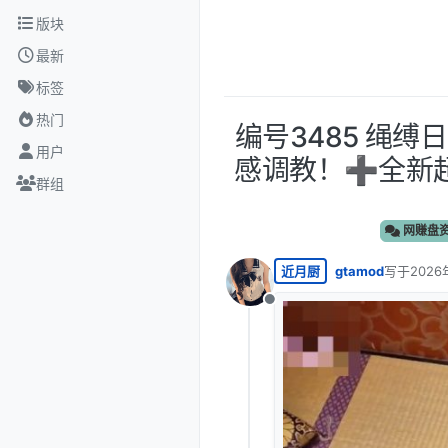
跳转至内容
版块
最新
标签
热门
编号3485 绳
用户
感调教！➕全新超
群组
网赚盘
近月厨
gtamod
写于
2026
最后由 编
离线