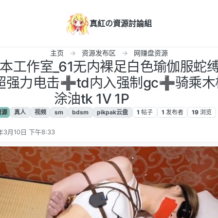
真紅の資源討論組
主页
资源发布区
网赚盘资源
缚日本工作室_61无内裸足白色瑜伽服蛇
强力电击➕td内入强制gc➕骑乘木
涂油tk 1V 1P
资源
真人
视频
sm
bdsm
pikpak云盘
1
帖子
1
发布者
19
浏览
年3月10日 下午8:33
辑