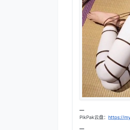
━
PikPak云盘：
https://
━