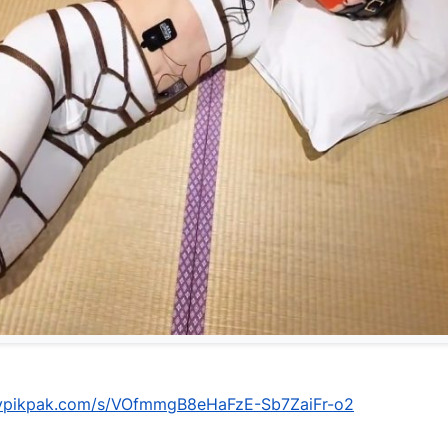
mypikpak.com/s/VOfmmgB8eHaFzE-Sb7ZaiFr-o2