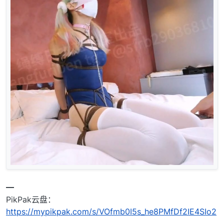
━
PikPak云盘：
https://mypikpak.com/s/VOfmb0I5s_he8PMfDf2IE4SIo2