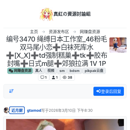
跳转至内容
真紅の資源討論組
主页
资源发布区
网赚盘资源
编号3470 绳缚日本工作室_46粉毛
双马尾小恋➕白袜死库水
➕[X_X]➕td强制糕巢➕tk➕胶布
封嘴➕日式m腿➕郊狼拉满 1V 1P
网赚盘资源
真人
视频
sm
bdsm
pikpak云盘
1
1
38
登录后回复
近月厨
gtamod
写于
2026年3月10日 下午8:30
最后由 编辑
离线