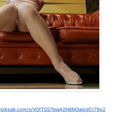
mypikpak.com/s/VOfTSS7bIaA2N8M3ajpdCt79o2