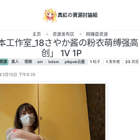
真紅の資源討論組
主页
资源发布区
网赚盘资源
日本工作室_18さやか酱の粉衣萌缚强高
创」 1V 1P
资源
真人
视频
sm
bdsm
pikpak云盘
1
帖子
1
发布者
23
浏览
年3月10日 下午8:26
辑