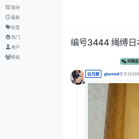
跳转至内容
版块
最新
标签
热门
编号3444 绳缚
用户
群组
网赚盘
近月厨
gtamod
写于
2026
最后由 编
离线