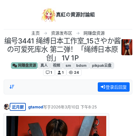
跳转至内容
真紅の資源討論組
主页
资源发布区
网赚盘资源
编号3441 绳缚日本工作室_15さやか酱
の可爱死库水 第二弹！「绳缚日本原
创」 1V 1P
网赚盘资源
真人
视频
sm
bdsm
pikpak云盘
1
1
24
登录后回复
近月厨
gtamod
写于
2026年3月10日 下午8:25
最后由 编辑
离线