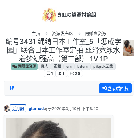
跳转至内容
真紅の資源討論組
主页
资源发布区
网赚盘资源
编号3431 绳缚日本工作室_5「惩戒学
园」联合日本工作室定拍 丝滑竞泳水
着梦幻强高（第二部） 1V 1P
网赚盘资源
真人
视频
sm
bdsm
pikpak云盘
1
1
20
登录后回复
近月厨
gtamod
写于
2026年3月10日 下午8:20
最后由 编辑
离线