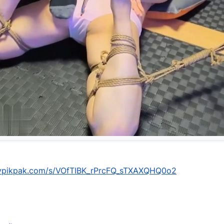
mypikpak.com/s/VOfTIBK_rPrcFQ_sTXAXQHQ0o2