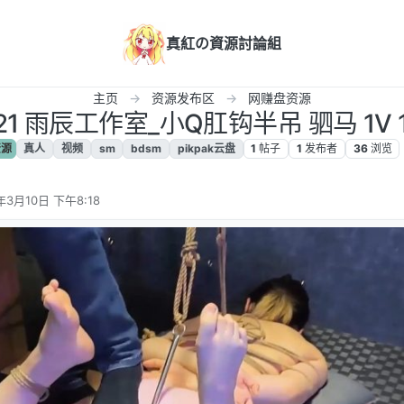
真紅の資源討論組
主页
资源发布区
网赚盘资源
21 雨辰工作室_小Q肛钩半吊 驷马 1V 
资源
真人
视频
sm
bdsm
pikpak云盘
1
帖子
1
发布者
36
浏览
年3月10日 下午8:18
辑