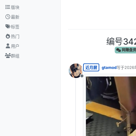
跳转至内容
版块
最新
标签
热门
编号34
用户
网赚盘
群组
近月厨
gtamod
写于
2026
最后由 编
离线