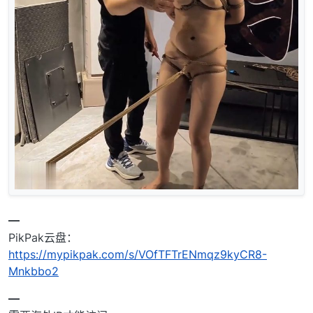
━
PikPak云盘：
https://mypikpak.com/s/VOfTFTrENmqz9kyCR8-
Mnkbbo2
━