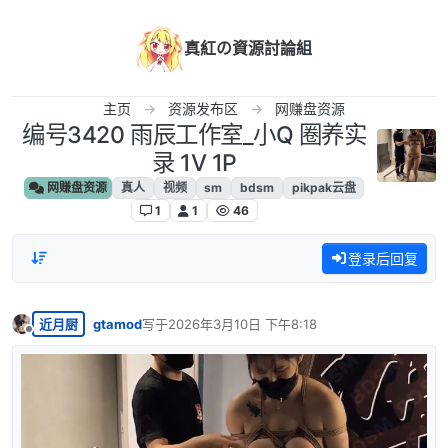
跳转至内容
真紅の資源討論組
主页
资源发布区
网赚盘资源
编号3420 雨辰工作室_小Q 圈养实
录 1V 1P
网赚盘资源
真人
视频
sm
bdsm
pikpak云盘
1
1
46
登录后回复
近月厨
gtamod
写于
2026年3月10日 下午8:18
最后由 编辑
离线