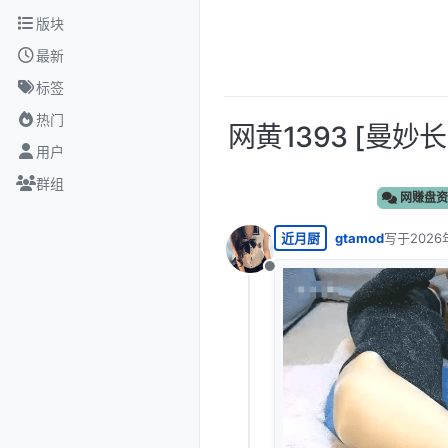
跳转至内容
版块
最新
标签
热门
网黄1393 [曼妙
用户
群组
网赚盘资
近月厨
gtamod
写于
2026
最后由 编
离线