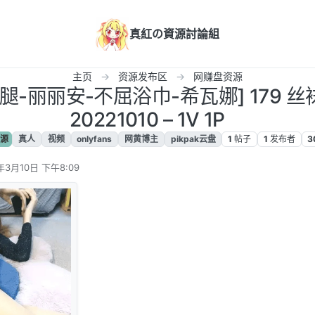
真紅の資源討論組
主页
资源发布区
网赚盘资源
长腿-丽丽安-不屈浴巾-希瓦娜] 179 
20221010 – 1V 1P
源
真人
视频
onlyfans
网黄博主
pikpak云盘
1
帖子
1
发布者
3
年3月10日 下午8:09
辑