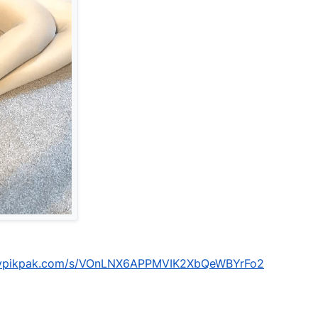
mypikpak.com/s/VOnLNX6APPMVIK2XbQeWBYrFo2